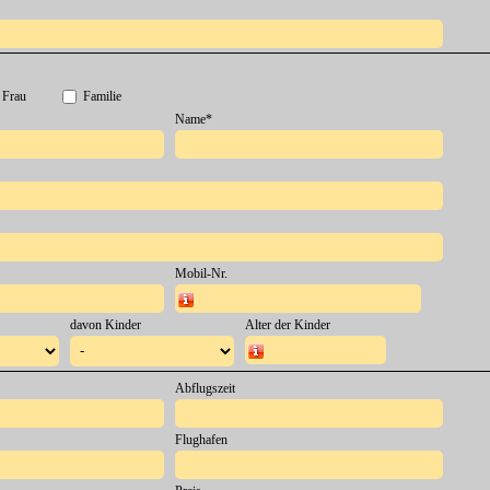
Frau
Familie
Name
*
Mobil-Nr.
Eine Mobilnummer ist bei der Rückfahrt wichtig!
davon Kinder
Alter der Kinder
Format: 12/8/2 Jahre
Abflugszeit
Flughafen