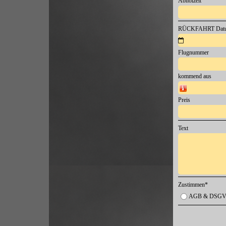
Abholzeit
RÜCKFAHRT Dat
Flugnummer
kommend aus
z.B. Antalya /AYT)
Preis
Text
Zustimmen
*
AGB & DSGVO 