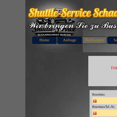
Direkt zum Seiteninhalt
Home
Anfrage
Buchungen
S
Fel
Reisebüro
Name von Reisebür
Reisebüro/Tel.-Nr.
Bitte tragen Sie hie