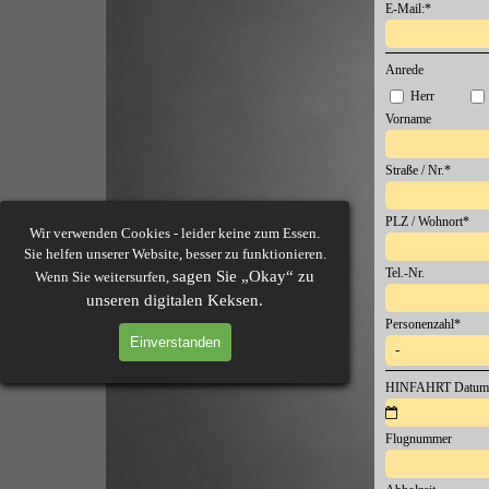
E-Mail:
*
Anrede
Herr
Vorname
Straße / Nr.
*
PLZ / Wohnort
*
Wir verwenden Cookies - leider keine zum Essen.
Sie helfen unserer Website, besser zu funktionieren.
Tel.-Nr.
sagen Sie „Okay“ zu
Wenn Sie weitersurfen,
unseren digitalen Keksen.
Personenzahl
*
Einverstanden
HINFAHRT Datum
Flugnummer