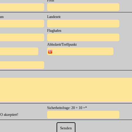
Preis
um
Landezeit
Flughafen
Abholzeit/Treffpunkt
Die Abholzeit am Flughafen beträgt in der Regel 30–40 
Sicherheitsfrage: 20 + 10 =
*
akzeptiert!