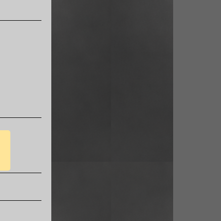
Minuten nach der offiziellen Landung für LEJ, DRS und ERF sowie etwa 60 Minuten für B